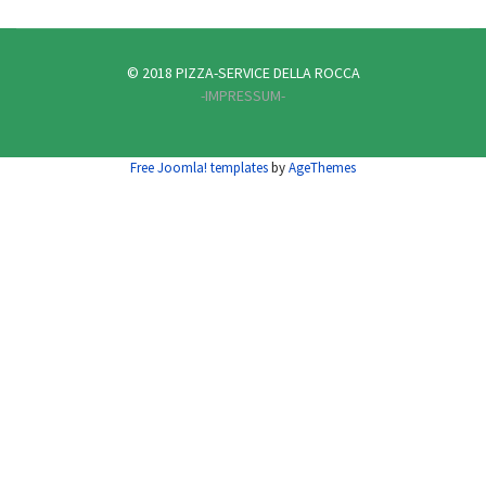
© 2018 PIZZA-SERVICE DELLA ROCCA
-IMPRESSUM-
Free Joomla! templates
by
AgeThemes